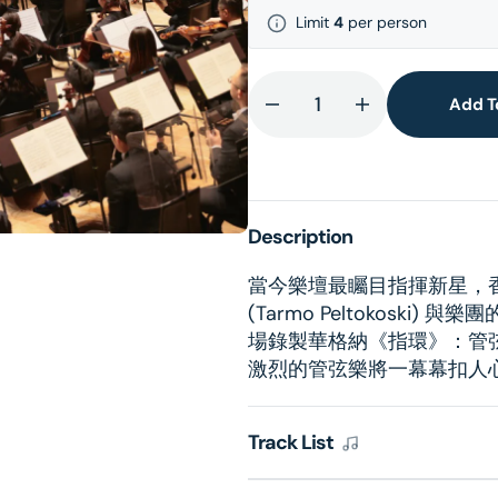
Limit
4
per person
lery
ew
Add T
Decrease
Increase
quantity
quantity
for
for
Wagner:
Wagner:
The
The
Description
Ring
Ring
-
-
當今樂壇最矚目指揮新星，
An
An
(Tarmo Peltokosk
Orchestral
Orchestral
場錄製華格納《指環》：管弦樂冒險
Adventure
Adventure
激烈的管弦樂將一幕幕扣人
(2LP)
(2LP)
Track List