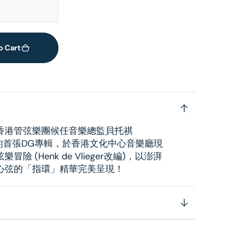
o Cart
香港管弦樂團候任音樂總監貝托祺
i) 與樂團的首張DG專輯，於香港文化中心音樂廳現
 (Henk de Vlieger改編)，以澎湃
心弦的「指環」精華完美呈現！