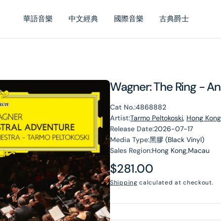
華語音樂
中文經典
國際音樂
古典爵士
Wagner: The Ring - An
Cat No.:
4868882
Artist:
Tarmo Peltokoski
,
Hong Kong
Release Date:
2026-07-17
Media Type:
黑膠 (Black Vinyl)
Sales Region:
Hong Kong,Macau
Regular
$281.00
price
Shipping
calculated at checkout.
en
dia