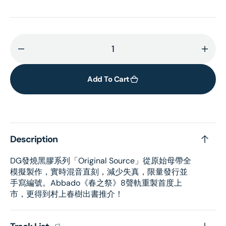
Decrease
Incr
quantity
quant
for
for
Add To Cart
Stravinsky:
Strav
Petrushka
Petr
(The
(The
Original
Origi
Description
Source
Sour
Series)
Serie
DG發燒黑膠系列「Original Source」從原始母帶全
(1
(1
模擬製作，實時混音直刻，減少失真，限量發行並
x
x
手寫編號。Abbado《春之祭》8聲軌重製首度上
Vinyl)
Vinyl
市，更得到村上春樹出書推介！