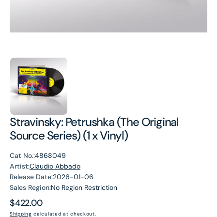
Stravinsky: Petrushka (The Original
Source Series) (1 x Vinyl)
Cat No.:
4868049
Artist:
Claudio Abbado
Release Date:
2026-01-06
Sales Region:
No Region Restriction
Regular
$422.00
price
Shipping
calculated at checkout.