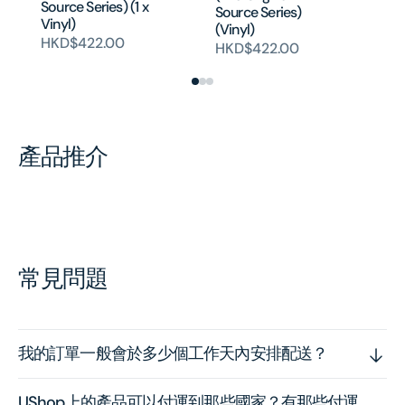
Source Series) (1 x
Au
Source Series)
Vinyl)
(Vinyl)
H
HKD$422.00
HKD$422.00
產品推介
常見問題
我的訂單一般會於多少個工作天內安排配送？
UShop上的產品可以付運到那些國家？有那些付運