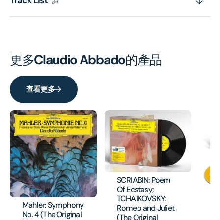
Track List
更多
Claudio Abbado
的產品
查看更多
SCRIABIN: Poem
Of Ecstasy;
RO
TCHAIKOVSKY:
Mahler: Symphony
di 
Romeo and Juliet
No. 4 (The Original
(2
(The Original