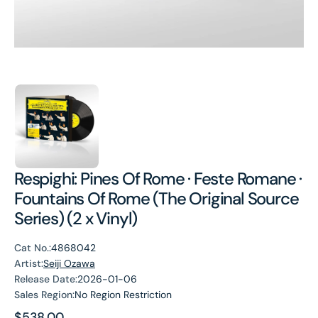
Respighi: Pines Of Rome · Feste Romane ·
Fountains Of Rome (The Original Source
Series) (2 x Vinyl)
Cat No.:
4868042
Artist:
Seiji Ozawa
Release Date:
2026-01-06
Sales Region:
No Region Restriction
Regular
$538.00