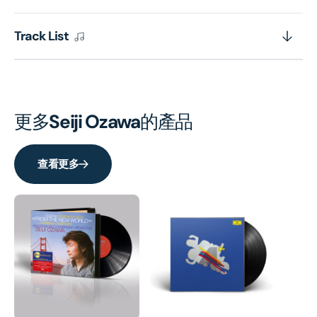
(The
(The
Original
Origi
Track List
Source
Sour
Series)
Serie
(2
(2
x
x
更多
Seiji Ozawa
的產品
Vinyl)
Vinyl
查看更多
M
M
Ni
本
HK