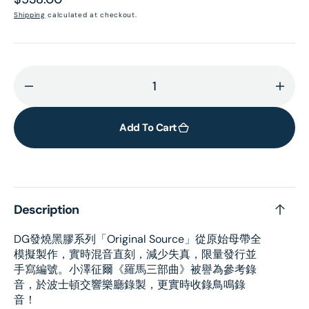
price
Shipping
calculated at checkout.
Decrease
Incr
quantity
quant
for
for
Add To Cart
Respighi:
Respi
Pines
Pines
Of
Of
Rome
Rom
Description
·
·
Feste
Fest
DG發燒黑膠系列「Original Source」從原始母帶全
Romane
Rom
模擬製作，實時混音直刻，減少失真，限量發行並
·
·
手寫編號。小澤征爾《羅馬三部曲》被譽為參考錄
Fountains
Foun
音，於波士頓交響樂廳錄製，更實時收錄鳥鳴錄
Of
Of
音！
Rome
Rom