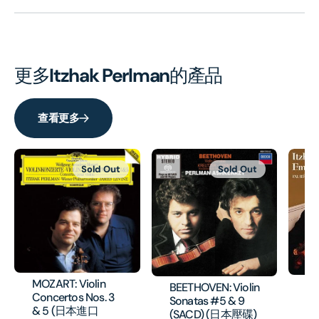
更多
Itzhak Perlman
的產品
查看更多
Sold Out
Sold Out
MOZART: Violin
IT
BEETHOVEN: Violin
Concertos Nos. 3
E
Sonatas #5 & 9
& 5 (日本進口
HK
(SACD) (日本壓碟)