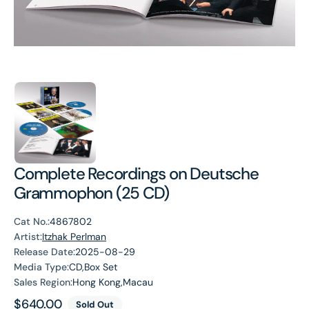
Complete Recordings on Deutsche
Grammophon (25 CD)
Cat No.:
4867802
Artist:
Itzhak Perlman
Release Date:
2025-08-29
Media Type:
CD,Box Set
Sales Region:
Hong Kong,Macau
Regular
$640.00
Sold Out