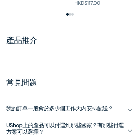
HKD$117.00
HK
產品推介
常見問題
我的訂單一般會於多少個工作天內安排配送？
UShop上的產品可以付運到那些國家？有那些付運
方案可以選擇？