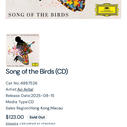
Song of the Birds (CD)
Cat No.:
4867526
Artist:
Avi Avital
Release Date:
2025-08-15
Media Type:
CD
Sales Region:
Hong Kong,Macau
Regular
$123.00
Sold Out
price
Shipping
calculated at checkout.