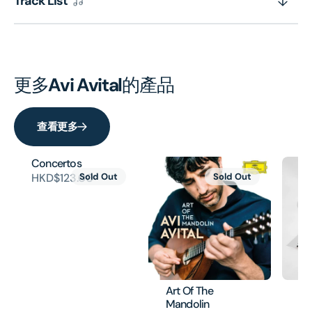
Track List
更多
Avi Avital
的產品
查看更多
Concertos
HKD$123.00
Sold Out
Sold Out
Art Of The
B
Mandolin
To