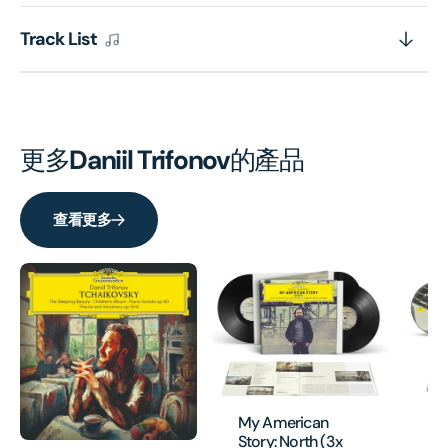
Track List
更多
Daniil Trifonov
的產品
查看更多
My
My American
St
Story: North (3x