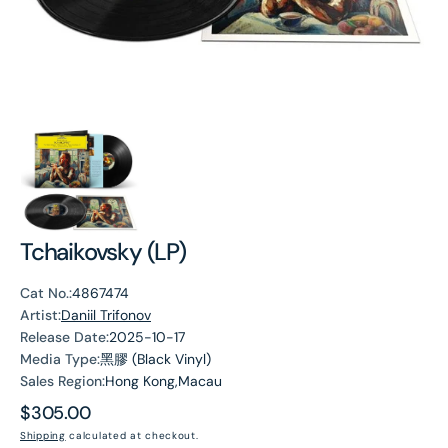
Tchaikovsky (LP)
Cat No.:
4867474
Artist:
Daniil Trifonov
Release Date:
2025-10-17
Media Type:
黑膠 (Black Vinyl)
Sales Region:
Hong Kong,Macau
Regular
$305.00
price
Shipping
calculated at checkout.