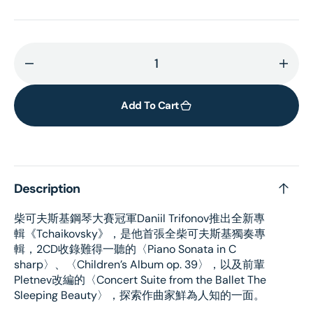
Decrease
Incr
quantity
quant
for
for
Add To Cart
Tchaikovsky
Tcha
(LP)
(LP)
Description
柴可夫斯基鋼琴大賽冠軍Daniil Trifonov推出全新專
輯《Tchaikovsky》，是他首張全柴可夫斯基獨奏專
輯，2CD收錄難得一聽的〈Piano Sonata in C
sharp〉、〈Children’s Album op. 39〉，以及前輩
Pletnev改編的〈Concert Suite from the Ballet The
Sleeping Beauty〉，探索作曲家鮮為人知的一面。