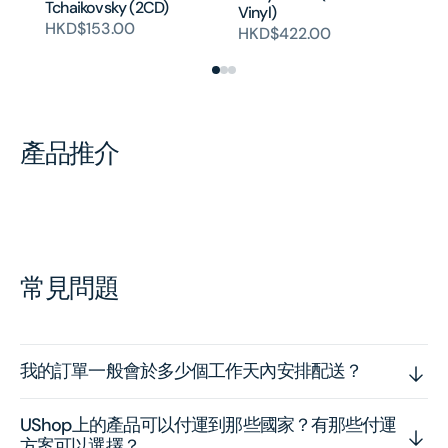
Tchaikovsky (2CD)
H
Vinyl)
HKD$153.00
HKD$422.00
產品推介
常見問題
我的訂單一般會於多少個工作天內安排配送？
UShop上的產品可以付運到那些國家？有那些付運
方案可以選擇？