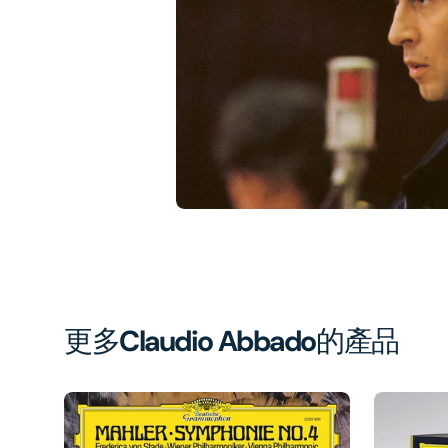
1
in
gal
vi
更多
Claudio Abbado
的產品