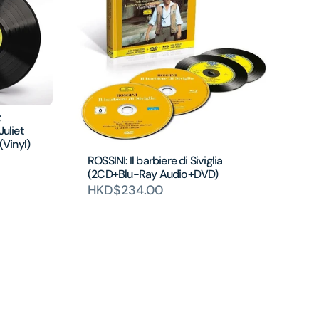
;
uliet
(Vinyl)
ROSSINI: Il barbiere di Siviglia
(2CD+Blu-Ray Audio+DVD)
HKD$234.00