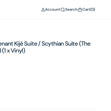
(0)
Account
Search
Cart
(0)
enant Kijé Suite / Scythian Suite (The
(1 x Vinyl)