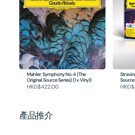
Mahler: Symphony No. 4 (The
Stravin
Original Source Series) (1 x Vinyl)
Source 
HKD$422.00
HKD$
產品推介