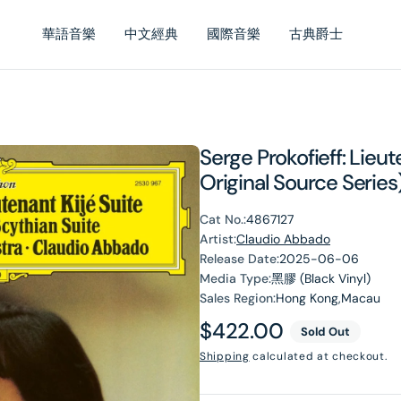
華語音樂
中文經典
國際音樂
古典爵士
Serge Prokofieff: Lieut
Original Source Series) 
Cat No.:
4867127
Artist:
Claudio Abbado
Release Date:
2025-06-06
Media Type:
黑膠 (Black Vinyl)
Sales Region:
Hong Kong,Macau
Regular
$422.00
Sold Out
price
Shipping
calculated at checkout.
en
dia