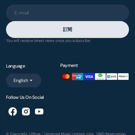
E-mail
訂閱
You will receive latest news once you subscribe
Payment
Language
English
Follow Us On Social
© Copyright,
UShop - Universal Music Limited
,
UMG Reservation
2026