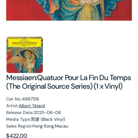
Messiaen:Quatuor Pour La Fin Du Temps
(The Original Source Series) (1 x Vinyl)
Cat No.:
4867126
Artist:
Albert Tétard
Release Date:
2025-06-06
Media Type:
黑膠 (Black Vinyl)
Sales Region:
Hong Kong,Macau
Regular
$422.00