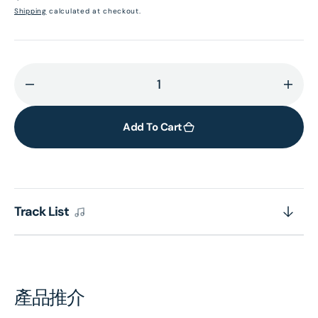
price
Shipping
calculated at checkout.
Decrease
Incr
quantity
quant
for
for
Add To Cart
Messiaen:Quatuor
Mess
Pour
Pour
La
La
Fin
Fin
Track List
Du
Du
Temps
Temp
(The
(The
Original
Origi
Source
Sour
產品推介
Series)
Serie
(1
(1