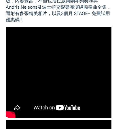
版，內容豐富，不但包括拉威爾鋼琴獨奏和與
Andris Nelsons及波士頓交響樂團演繹協奏曲全集，
還附有多張精美相片，以及3個月 STAGE+ 免費試用
優惠碼！