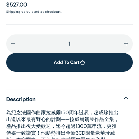
Regular
$527.00
price
Shipping
calculated at checkout.
Decrease
Incr
quantity
quant
for
for
Add To Cart
Ravel:The
Ravel
Complete
Comp
Solo
Solo
Piano
Pian
Description
Works
Work
and
and
為紀念法國作曲家拉威爾150周年誕辰，趙成珍推出
Concertos
Conc
出道以來最有野心的計劃——拉威爾鋼琴作品全集，
(3CD)
(3CD
產品推出後大受歡迎，迄今超過1300萬串流，更獲
傳媒一致讚賞！他趁勢推出全新3CD限量豪華珍藏