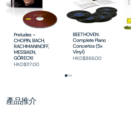
CH
BEETHOVEN:
Preludes –
(
Complete Piano
CHOPIN, BACH,
CD
Concertos (5x
RACHMANINOFF,
Vinyl)
HK
MESSIAEN,
GÓRECKI
HKD$866.00
HKD$117.00
產品推介