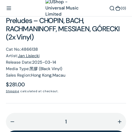
O
(0)
(0)
N
Preludes – CHOPIN, BACH,
T
E
RACHMANINOFF, MESSIAEN, GÓRECKI
N
(2x Vinyl)
T
Cat No.:
4866138
Artist:
Jan Lisiecki
Release Date:
2025-03-14
Media Type:
黑膠 (Black Vinyl)
Sales Region:
Hong Kong,Macau
Regular
$281.00
price
Shipping
calculated at checkout.
Decrease
Incr
quantity
quant