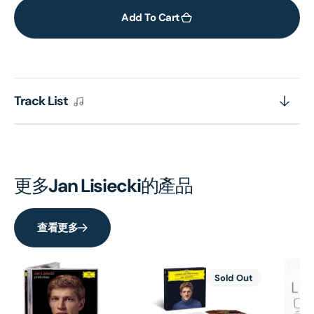
for
for
Add To Cart
Preludes
Prel
–
–
CHOPIN,
CHOP
BACH,
BACH
Track List
RACHMANINOFF,
RACH
MESSIAEN,
MESS
GÓRECKI
GÓR
(2x
(2x
Vinyl)
Vinyl
更多
Jan Lisiecki
的產品
查看更多
Sold Out