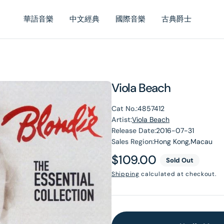
華語音樂
中文經典
國際音樂
古典爵士
Viola Beach
Cat No.:
4857412
Artist:
Viola Beach
Release Date:
2016-07-31
Sales Region:
Hong Kong,Macau
Regular
$109.00
Sold Out
price
Shipping
calculated at checkout.
en
dia