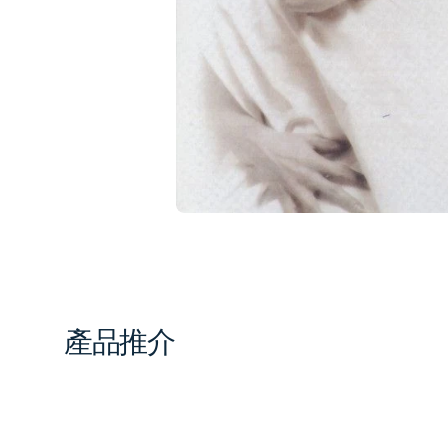
1
in
gal
vi
產品推介