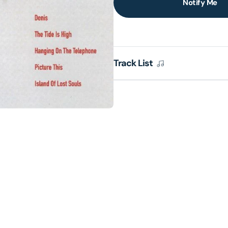
Notify Me
lery
ew
Track List