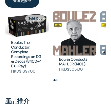
查看更多
Sold Out
Boulez: The
Conductor:
Complete
Recordings on DG
Bo
Boulez Conducts
& Decca (84CD+4
BA
MAHLER (14CD)
Blu-Ray)
H
HKD$505.00
HKD$1697.00
產品推介