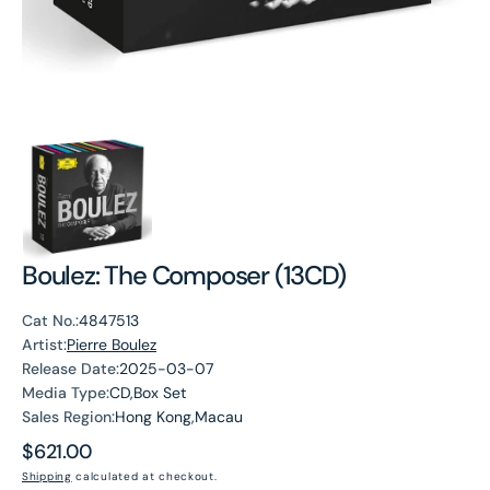
Boulez: The Composer (13CD)
Cat No.:
4847513
Artist:
Pierre Boulez
Release Date:
2025-03-07
Media Type:
CD,Box Set
Sales Region:
Hong Kong,Macau
Regular
$621.00
price
Shipping
calculated at checkout.