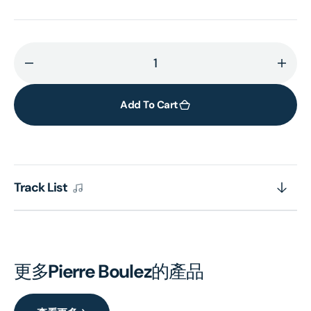
Decrease
Incr
quantity
quant
for
for
Add To Cart
Boulez:
Boule
The
The
Composer
Com
(13CD)
(13C
Track List
更多
Pierre Boulez
的產品