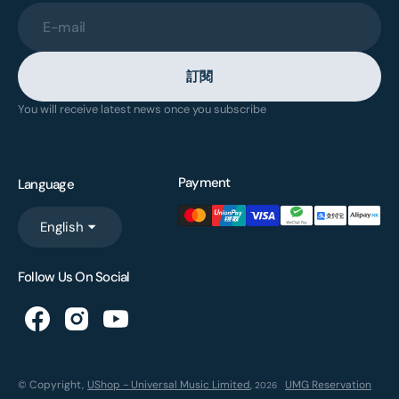
E-mail
訂閱
You will receive latest news once you subscribe
Payment
Language
English
Follow Us On Social
© Copyright,
UShop - Universal Music Limited
,
UMG Reservation
2026