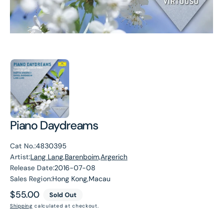
Piano Daydreams
Cat No.:
4830395
Artist:
Lang Lang,Barenboim,Argerich
Release Date:
2016-07-08
Sales Region:
Hong Kong,Macau
Regular
$55.00
Sold Out
price
Shipping
calculated at checkout.