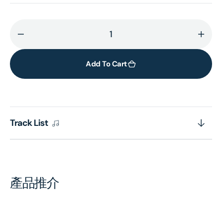
Decrease
Incr
quantity
quant
for
for
Add To Cart
Pergolesi:
Pergo
Adriano
Adri
In
In
Syria
Syria
Track List
(3CD)
(3CD
產品推介