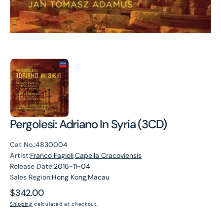
Pergolesi: Adriano In Syria (3CD)
Cat No.:
4830004
Artist:
Franco Fagioli,Capella Cracoviensis
Release Date:
2016-11-04
Sales Region:
Hong Kong,Macau
Regular
$342.00
price
Shipping
calculated at checkout.