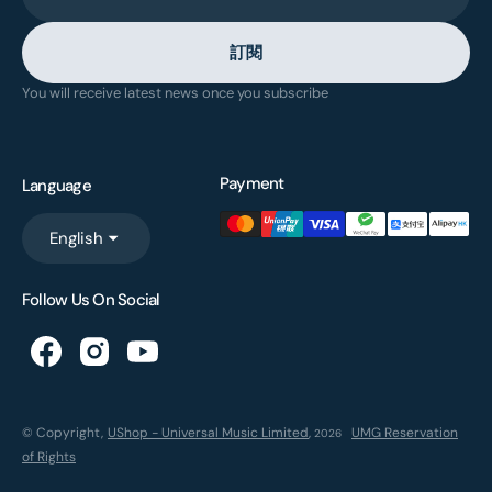
訂閱
You will receive latest news once you subscribe
Payment
Language
English
Follow Us On Social
© Copyright,
UShop - Universal Music Limited
,
UMG Reservation
2026
of Rights