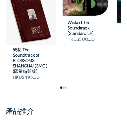
Wicked: The
Soundtrack
Jo
(Standard LP)
- 
HKD$300.00
Mo
(V
繁花 The
H
Soundtrack of
BLOSSOMS
SHANGHAI (3MC)
(限量編號版)
HKD$495.00
產品推介