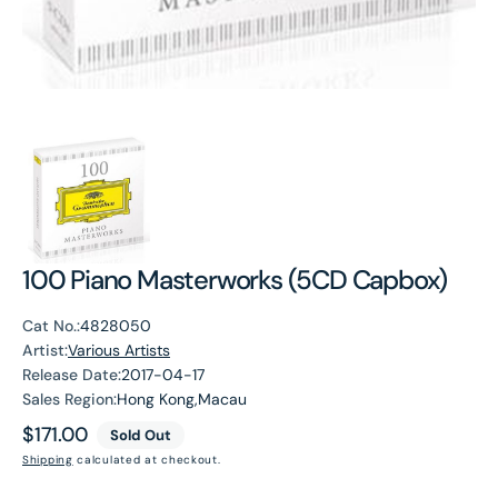
100 Piano Masterworks (5CD Capbox)
Cat No.:
4828050
Artist:
Various Artists
Release Date:
2017-04-17
Sales Region:
Hong Kong,Macau
Regular
$171.00
Sold Out
price
Shipping
calculated at checkout.