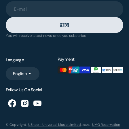
E-mail
訂閱
You will receive latest news once you subscribe
Payment
Language
English
Follow Us On Social
© Copyright,
UShop - Universal Music Limited
,
UMG Reservation
2026