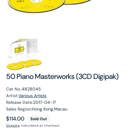
50 Piano Masterworks (3CD Digipak)
Cat No.:
4828045
Artist:
Various Artists
Release Date:
2017-04-17
Sales Region:
Hong Kong,Macau
Regular
$114.00
Sold Out
price
Shipping
calculated at checkout.