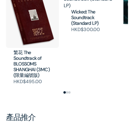
Wicked: The
Soundtrack
(Standard LP)
HKD$300.00
Jo
- 
Mo
(V
繁花 The
H
Soundtrack of
BLOSSOMS
SHANGHAI (3MC)
(限量編號版)
HKD$495.00
產品推介