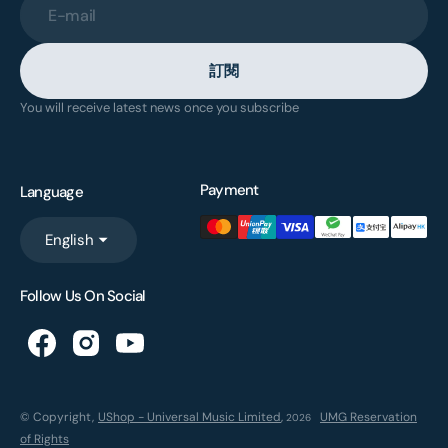
E-mail
訂閱
You will receive latest news once you subscribe
Payment
Language
English
Follow Us On Social
© Copyright,
UShop - Universal Music Limited
,
UMG Reservation
2026
of Rights