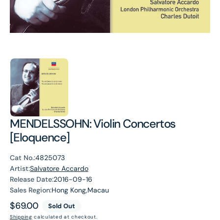
MENDELSSOHN: Violin Concertos
[Eloquence]
Cat No.:
4825073
Artist:
Salvatore Accardo
Release Date:
2016-09-16
Sales Region:
Hong Kong,Macau
Regular
$69.00
Sold Out
price
Shipping
calculated at checkout.