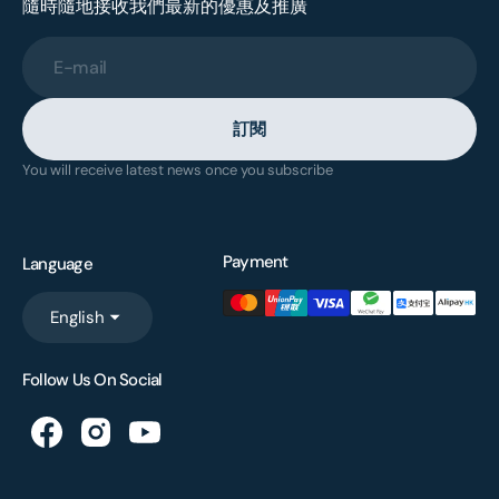
隨時隨地接收我們最新的優惠及推廣
E-mail
訂閱
You will receive latest news once you subscribe
Payment
Language
English
Follow Us On Social