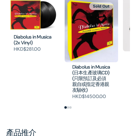
Sold Out
Diabolus in Musica
(2x Vinyl)
HKD$281.00
VI
Se
Diabolus in Musica
(
(日本生產玻璃CD)
H
(只限預訂及必須
親自或指定香港親
友驗收)
HKD$14500.00
產品推介