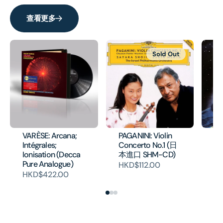
查看更多
Sold Out
VARÈSE: Arcana;
PAGANINI: Violin
HO
Intégrales;
Concerto No.1 (日
Pl
Ionisation (Decca
本進口 SHM-CD)
本
Pure Analogue)
HKD$112.00
H
HKD$422.00