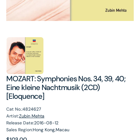
MOZART: Symphonies Nos. 34, 39, 40;
Eine kleine Nachtmusik (2CD)
[Eloquence]
Cat No.:
4824627
Artist:
Zubin Mehta
Release Date:
2016-08-12
Sales Region:
Hong Kong,Macau
Regular
$103.00