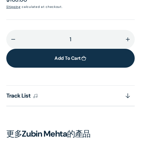
price
Shipping
calculated at checkout.
Decrease
Incr
quantity
quant
for
for
Add To Cart
MOZART:
MOZA
Symphonies
Symp
Nos.
Nos.
34,
34,
Track List
39,
39,
40;
40;
Eine
Eine
kleine
klein
Nachtmusik
Nach
更多
Zubin Mehta
的產品
(2CD)
(2CD
[Eloquence]
[Elo