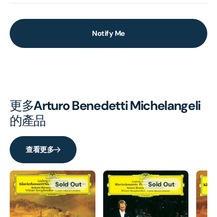
Notify Me
更多
Arturo Benedetti Michelangeli
的產品
查看更多
Sold Out
Sold Out