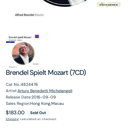
Brendel Spielt Mozart (7CD)
Cat No.:
4824476
Artist:
Arturo Benedetti Michelangeli
Release Date:
2016-09-09
Sales Region:
Hong Kong,Macau
Regular
$183.00
Sold Out
price
Shipping
calculated at checkout.