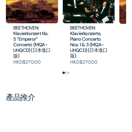
BEETHOVEN:
BEETHOVEN:
BE
Klavierkonzert No.
Klavierkonzerte,
Co
5 “Emperor”
Piano Concerto
E 
Concerto (MQA-
Nos. 1 & 3 (MQA-
'E
UHQCD) (日本進口
UHQCD) (日本進口
HK
版)
版)
HKD$270.00
HKD$270.00
產品推介