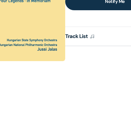
Notify Me
lery
ew
Track List