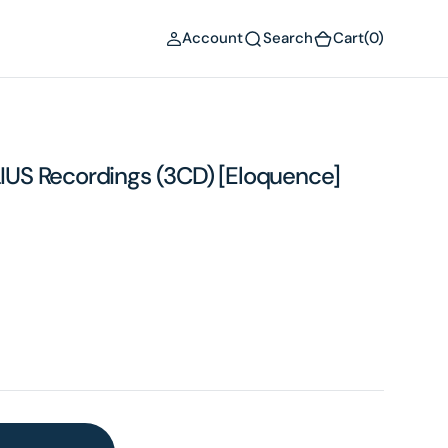
(0)
Account
Search
Cart
(0)
ELIUS Recordings (3CD) [Eloquence]