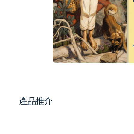
1
in
gal
vi
產品推介