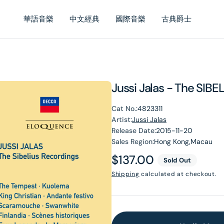
華語音樂
中文經典
國際音樂
古典爵士
Jussi Jalas - The SIB
Cat No.:
4823311
Artist:
Jussi Jalas
Release Date:
2015-11-20
Sales Region:
Hong Kong,Macau
Regular
$137.00
Sold Out
price
Shipping
calculated at checkout.
en
dia