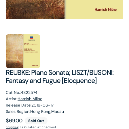
REUBKE: Piano Sonata; LISZT/BUSONI:
Fantasy and Fugue [Eloquence]
Cat No.:
4822574
Artist:
Hamish Milne
Release Date:
2016-06-17
Sales Region:
Hong Kong,Macau
Regular
$69.00
Sold Out
price
Shipping
calculated at checkout.