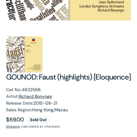
GOUNOD: Faust (highlights) [Eloquence]
Cat No.:
4822566
Artist:
Richard Bonynge
Release Date:
2015-08-21
Sales Region:
Hong Kong,Macau
Regular
$69.00
Sold Out
price
Shipping
calculated at checkout.