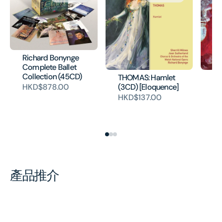
Richard Bonynge
Complete Ballet
Collection (45CD)
THOMAS: Hamlet
Ba
(3CD) [Eloquence]
En
HKD$878.00
Fr
HKD$137.00
[E
H
產品推介