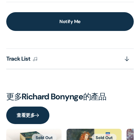
Notify Me
Track List
更多
Richard Bonynge
的產品
查看更多
Sold Out
Sold Out