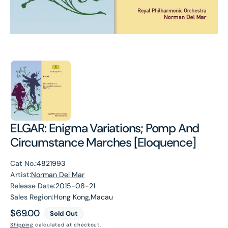
ELGAR: Enigma Variations; Pomp And
Circumstance Marches [Eloquence]
Cat No.:
4821993
Artist:
Norman Del Mar
Release Date:
2015-08-21
Sales Region:
Hong Kong,Macau
Regular
$69.00
Sold Out
price
Shipping
calculated at checkout.