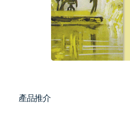
1
in
gal
vi
產品推介