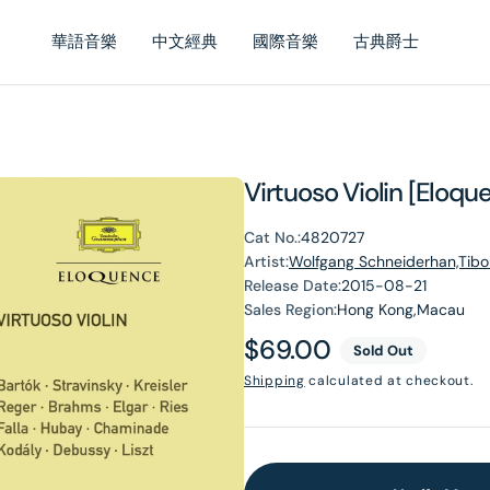
華語音樂
中文經典
國際音樂
古典爵士
Virtuoso Violin [Eloqu
Cat No.:
4820727
Artist:
Wolfgang Schneiderhan,Tibor
Release Date:
2015-08-21
Sales Region:
Hong Kong,Macau
Regular
$69.00
Sold Out
price
Shipping
calculated at checkout.
en
dia