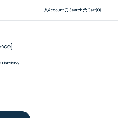
(0)
Account
Search
Cart
(0)
ence]
 Bisztriczky