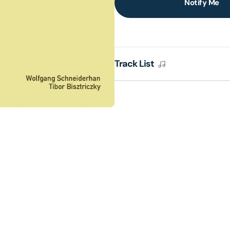
Notify Me
lery
ew
Track List