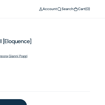
(0)
Account
Search
Cart
(0)
 II [Eloquence]
pora,Gianni Poggi