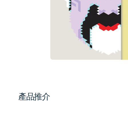
1
in
gal
vi
產品推介