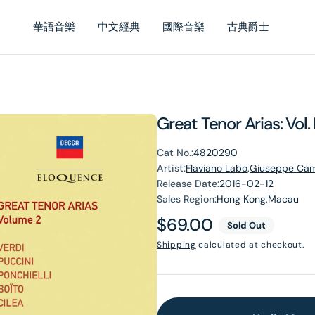
華語音樂
中文經典
國際音樂
古典爵士
Great Tenor Arias: Vol.
Cat No.:
4820290
Artist:
Flaviano Labo,Giuseppe Cam
Release Date:
2016-02-12
Sales Region:
Hong Kong,Macau
Regular
$69.00
Sold Out
price
Shipping
calculated at checkout.
en
dia