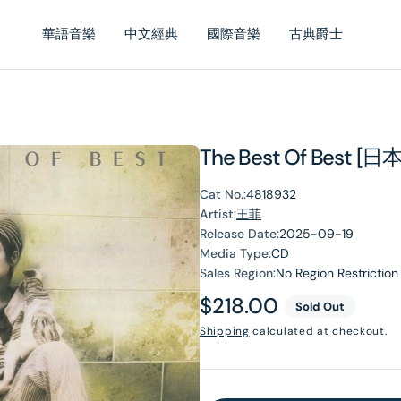
華語音樂
中文經典
國際音樂
古典爵士
The Best Of Best
Cat No.:
4818932
Artist:
王菲
Release Date:
2025-09-19
Media Type:
CD
Sales Region:
No Region Restriction
Regular
$218.00
Sold Out
price
Shipping
calculated at checkout.
en
dia