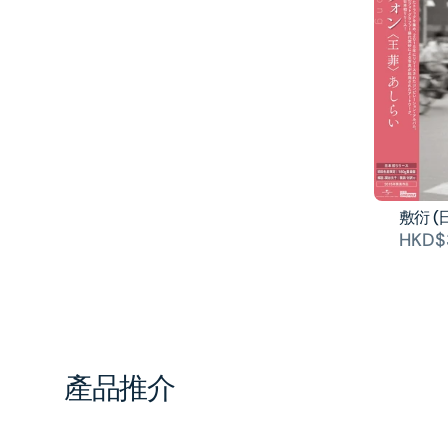
敷衍 (
HKD$
產品推介