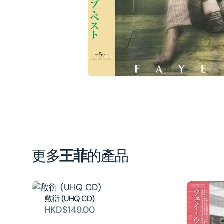
in
gal
vi
更多
王菲
的產品
敷衍 (UHQ CD)
HKD$149.00