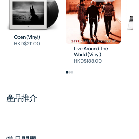
Open (Vinyl)
Li
HKD$211.00
Wo
Live Around The
HK
World (Vinyl)
HKD$188.00
產品推介