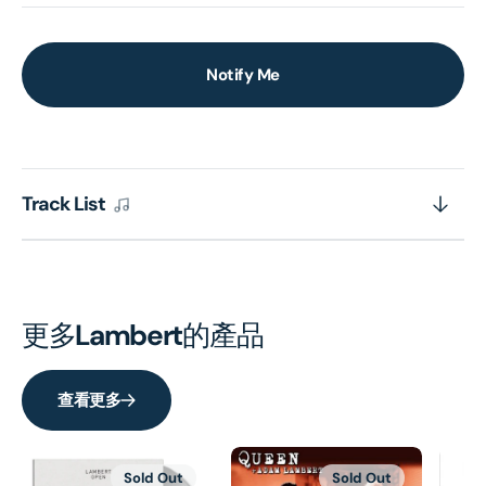
Notify Me
Track List
更多
Lambert
的產品
查看更多
Sold Out
Sold Out