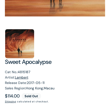
Sweet Apocalypse
Cat No.:
4815187
Artist:
Lambert
Release Date:
2017-05-11
Sales Region:
Hong Kong,Macau
Regular
$114.00
Sold Out
price
Shipping
calculated at checkout.