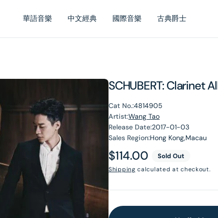
華語音樂
中文經典
國際音樂
古典爵士
SCHUBERT: Clarinet 
Cat No.:
4814905
Artist:
Wang Tao
Release Date:
2017-01-03
Sales Region:
Hong Kong,Macau
Regular
$114.00
Sold Out
price
Shipping
calculated at checkout.
en
dia