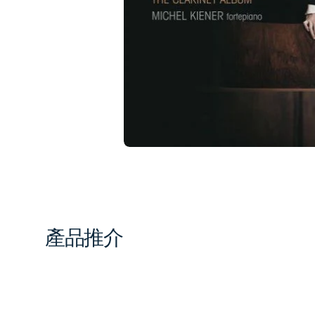
1
in
gal
vi
產品推介