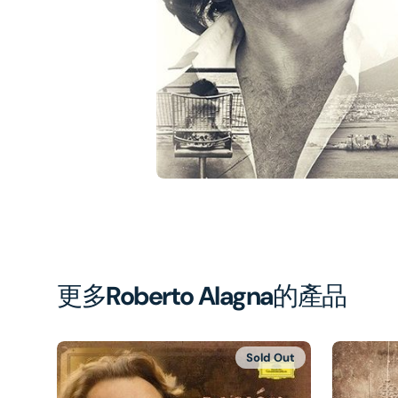
1
in
gal
vi
更多
Roberto Alagna
的產品
Sold Out