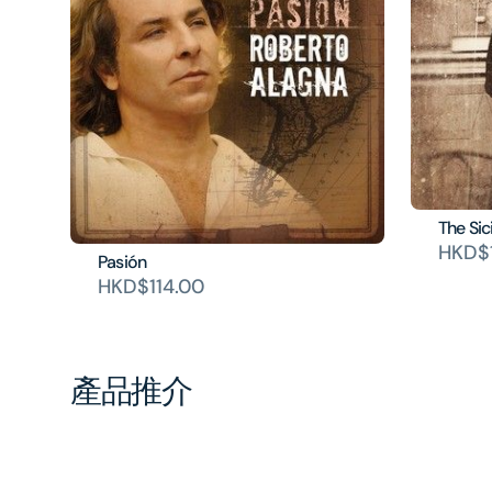
The Sici
HKD$1
Pasión
HKD$114.00
產品推介