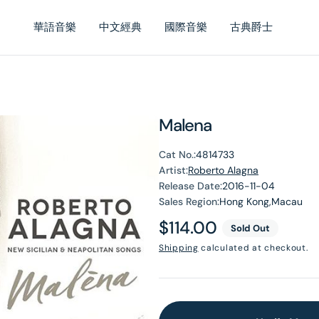
華語音樂
中文經典
國際音樂
古典爵士
Malena
Cat No.:
4814733
Artist:
Roberto Alagna
Release Date:
2016-11-04
Sales Region:
Hong Kong,Macau
Regular
$114.00
Sold Out
price
Shipping
calculated at checkout.
en
dia