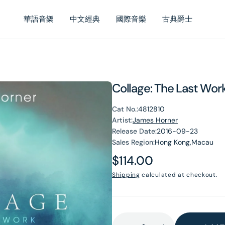
華語音樂
中文經典
國際音樂
古典爵士
Collage: The Last Wor
Cat No.:
4812810
Artist:
James Horner
Release Date:
2016-09-23
Sales Region:
Hong Kong,Macau
Regular
$114.00
price
Shipping
calculated at checkout.
en
dia