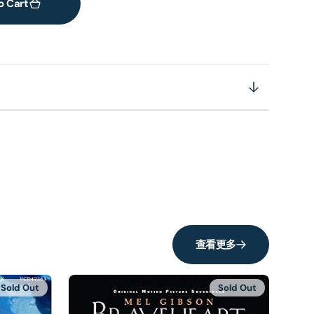
o Cart
查看更多
Sold Out
Sold Out