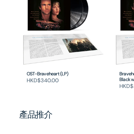
OST-Braveheart (LP)
Bravehe
Black w
HKD$340.00
HKD$
產品推介