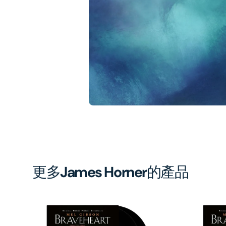
1
in
gal
vi
更多
James Horner
的產品