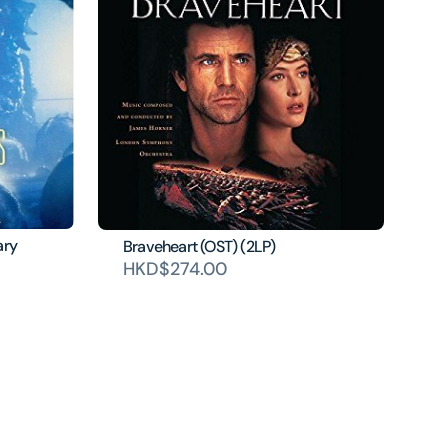
ary
Braveheart (OST) (2LP)
HKD$274.00