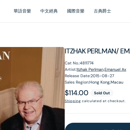
華語音樂
中文經典
國際音樂
古典爵士
ITZHAK PERLMAN/ E
Cat No.:
4811774
Artist:
Itzhak Perlman,Emanuel Ax
Release Date:
2015-08-27
Sales Region:
Hong Kong,Macau
Regular
$114.00
Sold Out
price
Shipping
calculated at checkout.
en
dia