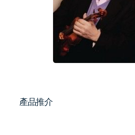
1
in
gal
vi
產品推介