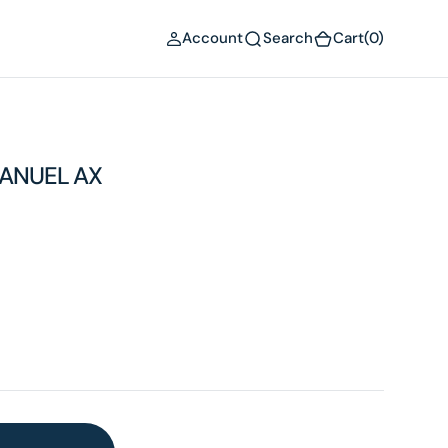
(0)
Account
Search
Cart
(0)
MANUEL AX