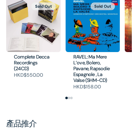
Sold Out
Sold Out
Complete Decca
RAVEL: Ma Mere
B
Recordings
L’ove, Bolero,
Sy
(24CD)
Pavane, Rapsodie
Ov
Espagnole , La
[E
HKD$550.00
Valse (SHM-CD)
H
HKD$158.00
產品推介