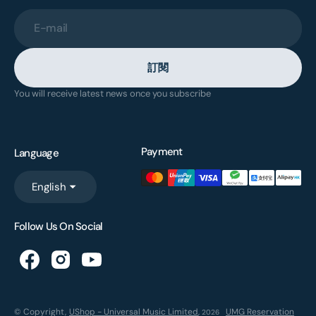
E-mail
訂閱
You will receive latest news once you subscribe
Payment
Language
English
Follow Us On Social
© Copyright,
UShop - Universal Music Limited
,
UMG Reservation
2026