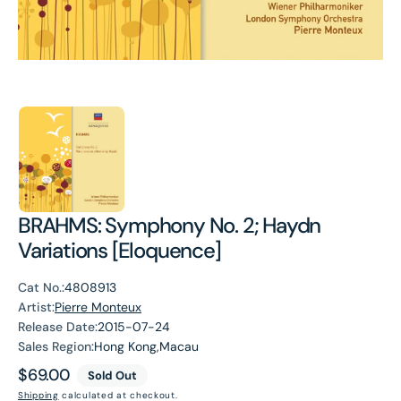
BRAHMS: Symphony No. 2; Haydn
Variations [Eloquence]
Cat No.:
4808913
Artist:
Pierre Monteux
Release Date:
2015-07-24
Sales Region:
Hong Kong,Macau
Regular
$69.00
Sold Out
price
Shipping
calculated at checkout.