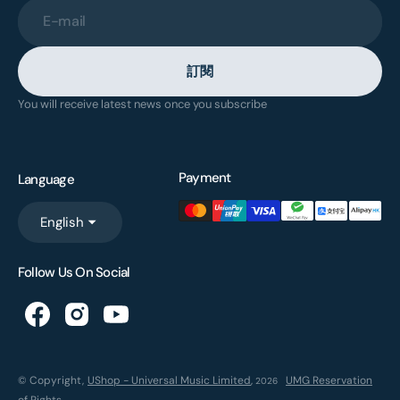
E-mail
訂閱
You will receive latest news once you subscribe
Payment
Language
English
Follow Us On Social
© Copyright,
UShop - Universal Music Limited
,
UMG Reservation
2026
of Rights