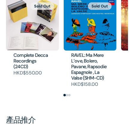
Sold Out
Sold Out
Complete Decca
RAVEL: Ma Mere
B
Recordings
L’ove, Bolero,
Sy
(24CD)
Pavane, Rapsodie
Ov
Espagnole , La
[E
HKD$550.00
Valse (SHM-CD)
H
HKD$158.00
產品推介