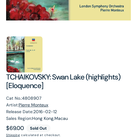
TCHAIKOVSKY: Swan Lake (highlights)
[Eloquence]
Cat No.:
4808907
Artist:
Pierre Monteux
Release Date:
2016-02-12
Sales Region:
Hong Kong,Macau
Regular
$69.00
Sold Out
price
Shipping
calculated at checkout.