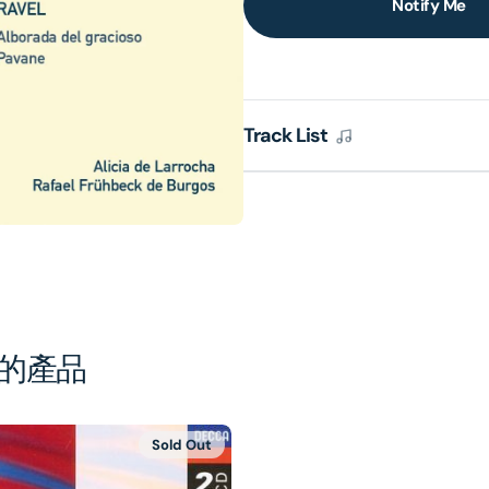
Notify Me
lery
ew
Track List
的產品
Sold Out