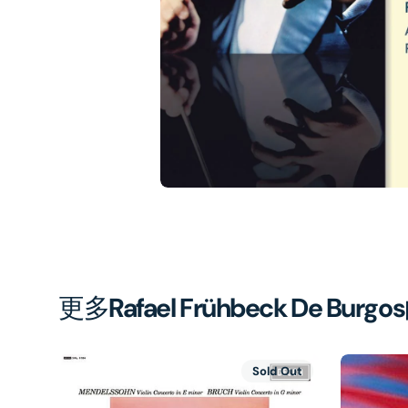
1
in
gal
vi
更多
Rafael Frühbeck De Burgos
Sold Out