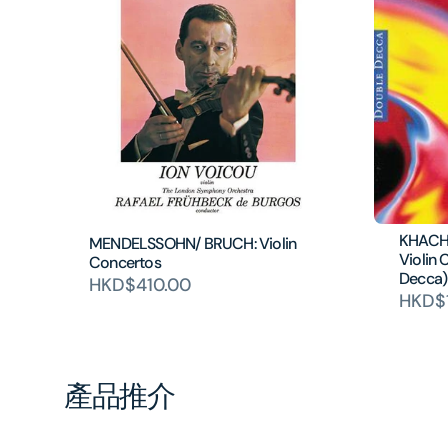
KHACHA
MENDELSSOHN/ BRUCH: Violin
Violin 
Concertos
Decca)
HKD$410.00
HKD$1
產品推介