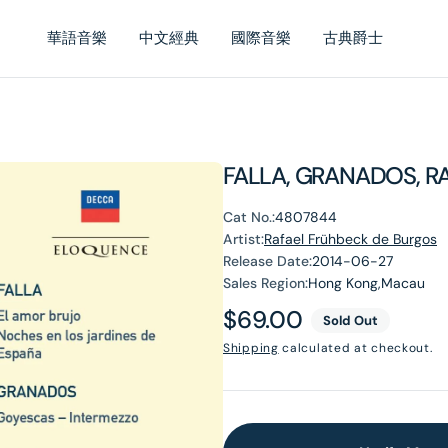
華語音樂
中文經典
國際音樂
古典爵士
FALLA, GRANADOS, RAV
Cat No.:
4807844
Artist:
Rafael Frühbeck de Burgos
Release Date:
2014-06-27
Sales Region:
Hong Kong,Macau
Regular
$69.00
Sold Out
price
Shipping
calculated at checkout.
en
dia