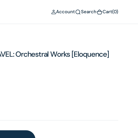
(0)
Account
Search
Cart
(0)
EL: Orchestral Works [Eloquence]