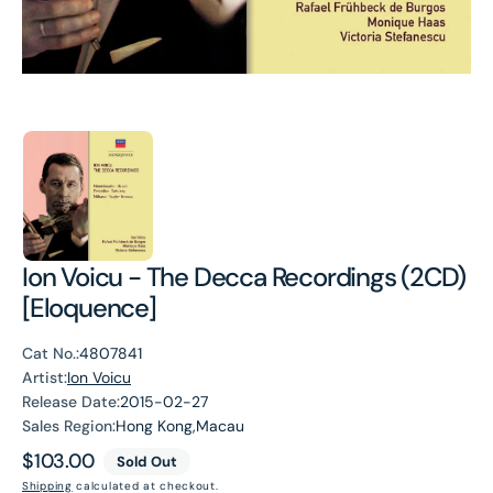
Ion Voicu - The Decca Recordings (2CD)
[Eloquence]
Cat No.:
4807841
Artist:
Ion Voicu
Release Date:
2015-02-27
Sales Region:
Hong Kong,Macau
Regular
$103.00
Sold Out
price
Shipping
calculated at checkout.