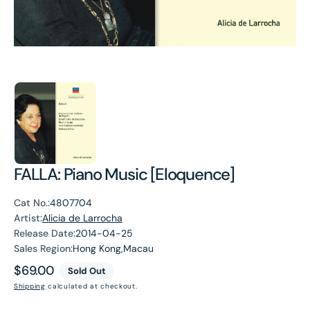
FALLA: Piano Music [Eloquence]
Cat No.:
4807704
Artist:
Alicia de Larrocha
Release Date:
2014-04-25
Sales Region:
Hong Kong,Macau
Regular
$69.00
Sold Out
price
Shipping
calculated at checkout.