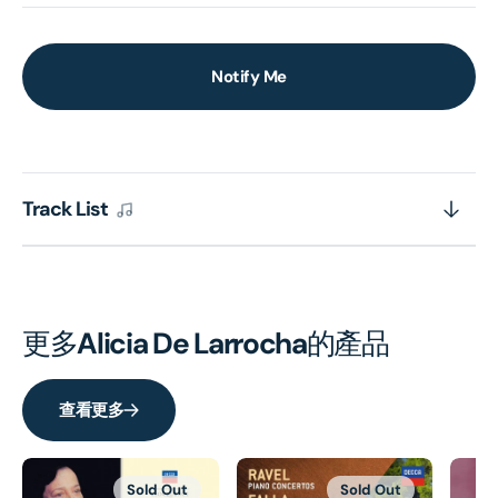
Notify Me
Track List
更多
Alicia De Larrocha
的產品
查看更多
Sold Out
Sold Out