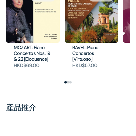
MOZART: Piano
RAVEL: Piano
BA
Concertos Nos. 19
Concertos
Wo
& 22 [Eloquence]
[Virtuoso]
H
HKD$69.00
HKD$57.00
產品推介