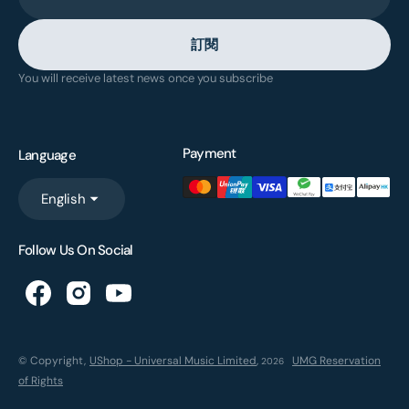
訂閱
You will receive latest news once you subscribe
Payment
Language
English
Follow Us On Social
© Copyright,
UShop - Universal Music Limited
,
UMG Reservation
2026
of Rights