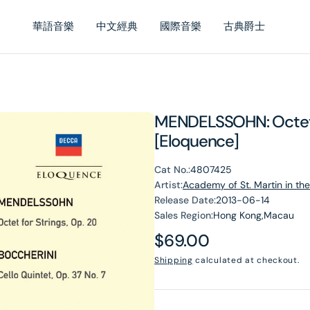
華語音樂
中文經典
國際音樂
古典爵士
MENDELSSOHN: Octet; 
[Eloquence]
Cat No.:
4807425
Artist:
Academy of St. Martin in t
Release Date:
2013-06-14
Sales Region:
Hong Kong,Macau
Regular
$69.00
price
Shipping
calculated at checkout.
en
dia