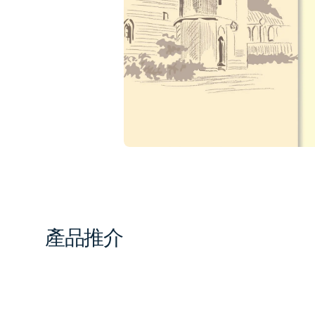
1
in
gal
vi
產品推介