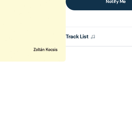
Notify Me
lery
ew
Track List