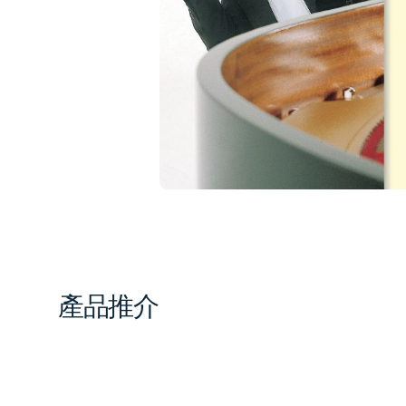
1
in
gal
vi
產品推介