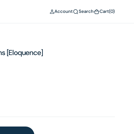
(0)
Account
Search
Cart
(0)
s [Eloquence]