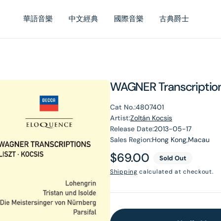
華語音樂
中文經典
國際音樂
古典爵士
WAGNER Transcription
Cat No.:
4807401
Artist:
Zoltán Kocsis
Release Date:
2013-05-17
Sales Region:
Hong Kong,Macau
Regular
$69.00
Sold Out
price
Shipping
calculated at checkout.
en
dia