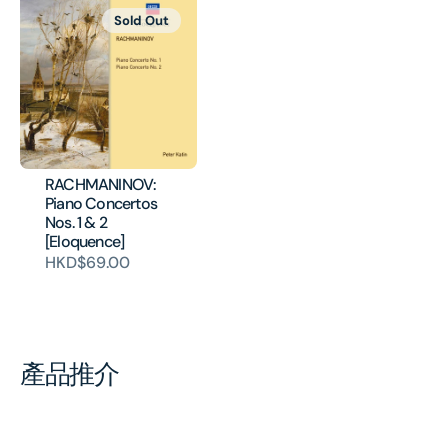
Sold Out
RACHMANINOV:
Piano Concertos
Nos. 1 & 2
[Eloquence]
HKD$69.00
產品推介