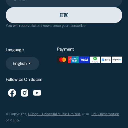
訂閱
You will receive latest news once you subscribe
Payment
Language
English
Follow Us On Social
© Copyright,
UShop - Universal Music Limited
,
UMG Reservation
2026
of Rights