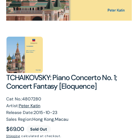
TCHAIKOVSKY: Piano Concerto No. 1;
Concert Fantasy [Eloquence]
Cat No.:
4807280
Artist:
Peter Katin
Release Date:
2015-10-23
Sales Region:
Hong Kong,Macau
Regular
$69.00
Sold Out
price
Shipping
calculated at checkout.