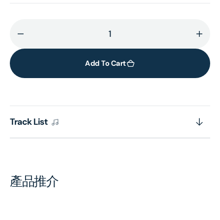
Decrease
Incr
quantity
quant
for
for
Add To Cart
BELLINI:
BELLI
Norma
Nor
(2CD)
(2CD
[Eloquence]
[Elo
Track List
產品推介