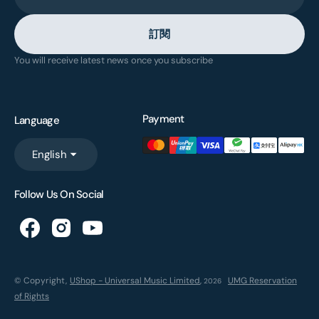
訂閱
You will receive latest news once you subscribe
Payment
Language
English
Follow Us On Social
© Copyright,
UShop - Universal Music Limited
,
UMG Reservation
2026
of Rights