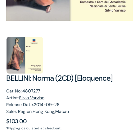
BELLINI: Norma (2CD) [Eloquence]
Cat No.:
4807277
Artist:
Silvio Varviso
Release Date:
2014-09-26
Sales Region:
Hong Kong,Macau
Regular
$103.00
price
Shipping
calculated at checkout.