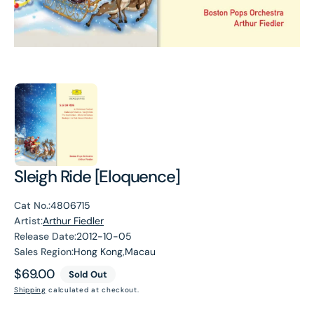
Sleigh Ride [Eloquence]
Cat No.:
4806715
Artist:
Arthur Fiedler
Release Date:
2012-10-05
Sales Region:
Hong Kong,Macau
Regular
$69.00
Sold Out
price
Shipping
calculated at checkout.