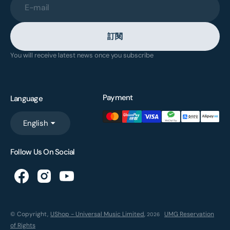
E-mail
訂閱
You will receive latest news once you subscribe
Payment
Language
English
Follow Us On Social
© Copyright,
UShop - Universal Music Limited
,
UMG Reservation
2026
of Rights