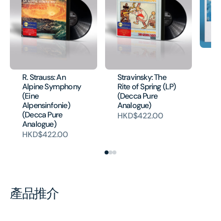
EL
Va
Co
R. Strauss: An
Stravinsky: The
H
Alpine Symphony
Rite of Spring (LP)
(Eine
(Decca Pure
Alpensinfonie)
Analogue)
(Decca Pure
HKD$422.00
Analogue)
HKD$422.00
產品推介