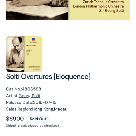
Solti Overtures [Eloquence]
Cat No.:
4806588
Artist:
Georg Solti
Release Date:
2016-07-15
Sales Region:
Hong Kong,Macau
Regular
$69.00
Sold Out
price
Shipping
calculated at checkout.