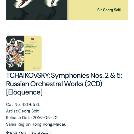
TCHAIKOVSKY: Symphonies Nos. 2 & 5;
Russian Orchestral Works (2CD)
[Eloquence]
Cat No.:
4806585
Artist:
Georg Solti
Release Date:
2016-05-20
Sales Region:
Hong Kong,Macau
Regular
$103.00
Sold Out