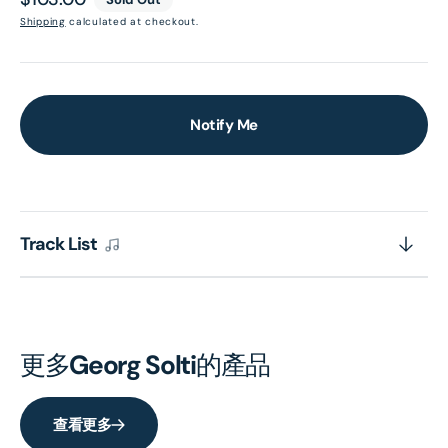
price
Shipping
calculated at checkout.
Notify Me
Track List
更多
Georg Solti
的產品
查看更多