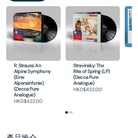
EL
Va
Co
R. Strauss: An
Stravinsky: The
H
Alpine Symphony
Rite of Spring (LP)
(Eine
(Decca Pure
Alpensinfonie)
Analogue)
(Decca Pure
HKD$422.00
Analogue)
HKD$422.00
產品推介