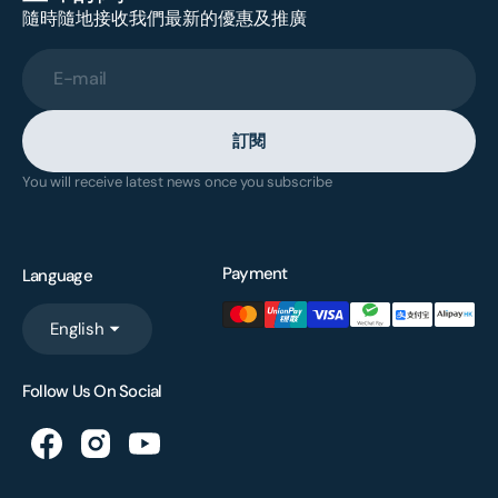
隨時隨地接收我們最新的優惠及推廣
E-mail
訂閱
You will receive latest news once you subscribe
Payment
Language
English
Follow Us On Social