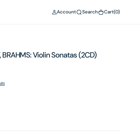
(0)
Account
Search
Cart
(0)
BRAHMS: Violin Sonatas (2CD)
lti