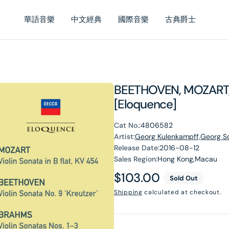
華語音樂
中文經典
國際音樂
古典爵士
BEETHOVEN, MOZART, 
[Eloquence]
Cat No.:
4806582
Artist:
Georg Kulenkampff,Georg So
Release Date:
2016-08-12
Sales Region:
Hong Kong,Macau
Regular
$103.00
Sold Out
price
Shipping
calculated at checkout.
en
dia