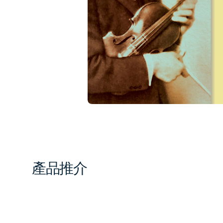
1
in
gal
vi
產品推介