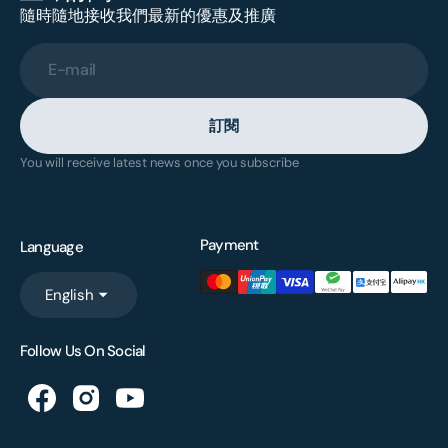
隨時隨地接收我們最新的優惠及推廣
E-mail
訂閱
You will receive latest news once you subscribe
Payment
Language
English
Follow Us On Social