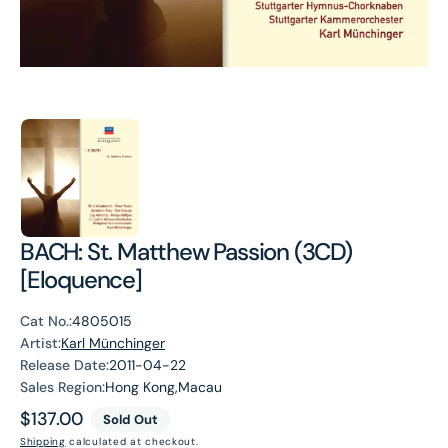
BACH: St. Matthew Passion (3CD)
[Eloquence]
Cat No.:
4805015
Artist:
Karl Münchinger
Release Date:
2011-04-22
Sales Region:
Hong Kong,Macau
Regular
$137.00
Sold Out
price
Shipping
calculated at checkout.