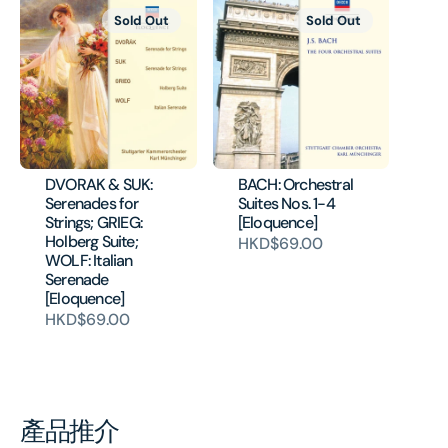
Sold Out
Sold Out
DVORAK & SUK:
BACH: Orchestral
Serenades for
Suites Nos. 1-4
Strings; GRIEG:
[Eloquence]
Holberg Suite;
HKD$69.00
WOLF: Italian
Serenade
[Eloquence]
HKD$69.00
產品推介