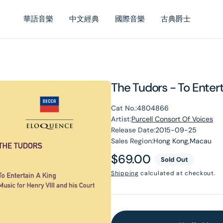
華語音樂
中文經典
國際音樂
古典爵士
The Tudors - To Enter
Cat No.:
4804866
Artist:
Purcell Consort Of Voices
Release Date:
2015-09-25
Sales Region:
Hong Kong,Macau
Regular
$69.00
Sold Out
price
Shipping
calculated at checkout.
en
dia