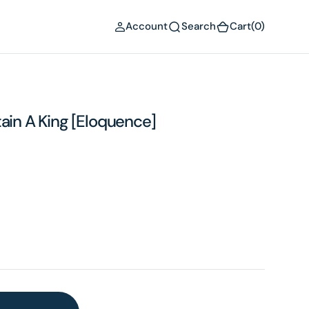
(0)
Account
Search
Cart
(0)
tain A King [Eloquence]