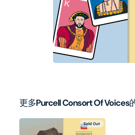
1
in
gal
vi
更多
Purcell Consort Of Voices
Sold Out