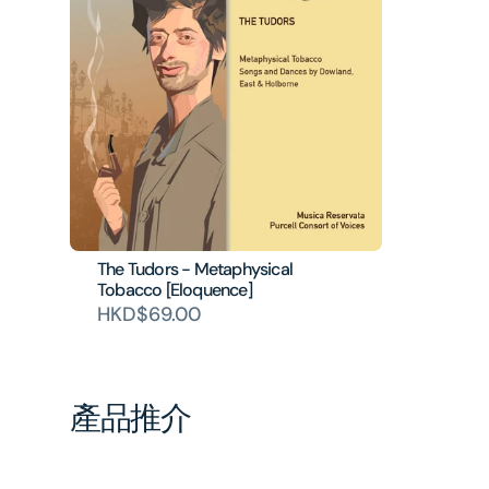
The Tudors - Metaphysical
Tobacco [Eloquence]
HKD$69.00
產品推介