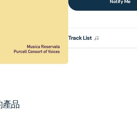
Notify Me
lery
ew
Track List
的產品