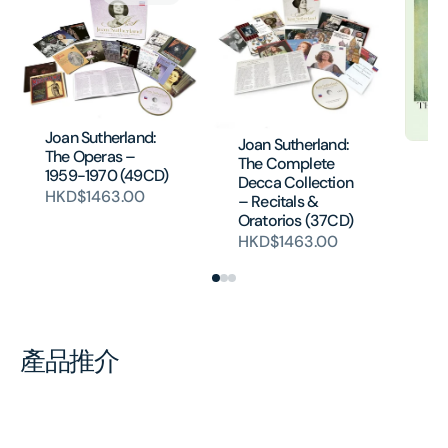
Joan Sutherland:
Joan Sutherland:
The Operas –
Th
The Complete
1959-1970 (49CD)
Pr
Decca Collection
Vi
HKD$1463.00
– Recitals &
HK
Oratorios (37CD)
HKD$1463.00
產品推介