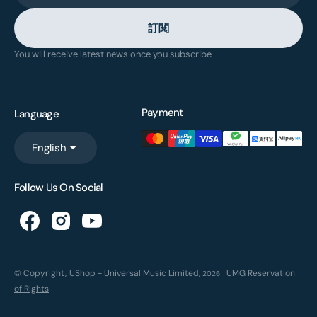
訂閱
You will receive latest news once you subscribe
Payment
Language
English
Follow Us On Social
© Copyright,
UShop - Universal Music Limited
,
UMG Reservation
2026
of Rights