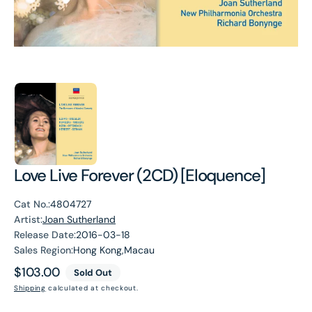
Love Live Forever (2CD) [Eloquence]
Cat No.:
4804727
Artist:
Joan Sutherland
Release Date:
2016-03-18
Sales Region:
Hong Kong,Macau
Regular
$103.00
Sold Out
price
Shipping
calculated at checkout.