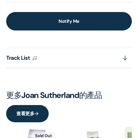
Notify Me
Track List
更多
Joan Sutherland
的產品
查看更多
Sold Out