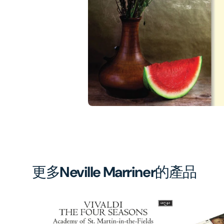
1
in
gal
vi
更多
Neville Marriner
的產品