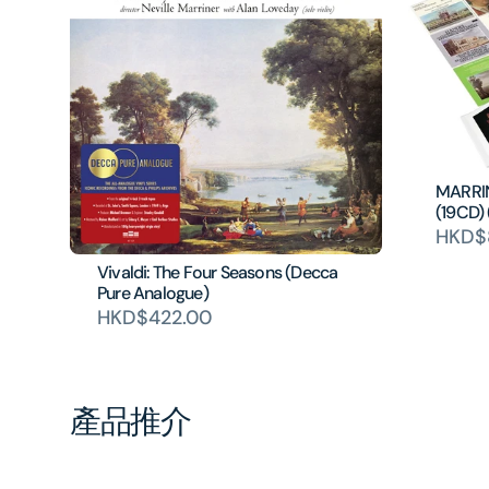
MARRIN
(19CD)
HKD$
Vivaldi: The Four Seasons (Decca
Pure Analogue)
HKD$422.00
產品推介