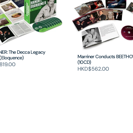
ER: The Decca Legacy
Marriner Conducts BEETH
 (Eloquence)
(10CD)
819.00
HKD$562.00