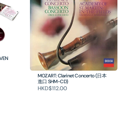
OVEN
MOZART: Clarinet Concerto (日本
進口 SHM-CD)
HKD$112.00