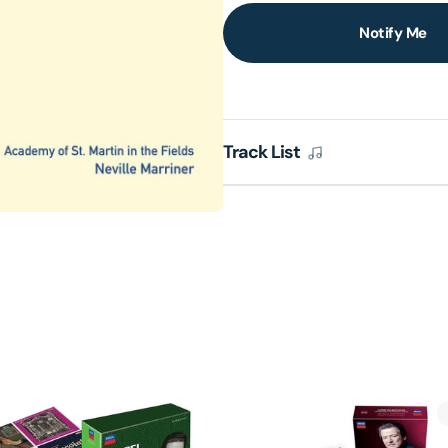
Notify Me
lery
ew
Track List