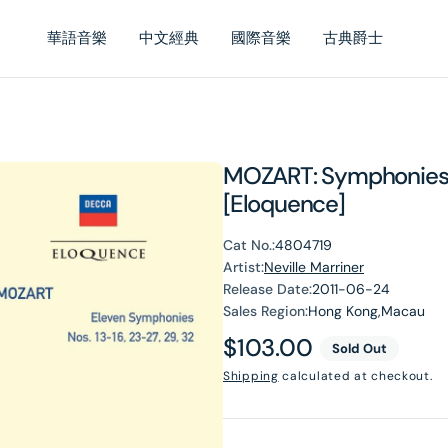
華語音樂
中文經典
國際音樂
古典爵士
MOZART: Symphonies No
[Eloquence]
Cat No.:
4804719
Artist:
Neville Marriner
Release Date:
2011-06-24
Sales Region:
Hong Kong,Macau
Regular
$103.00
Sold Out
price
Shipping
calculated at checkout.
en
dia