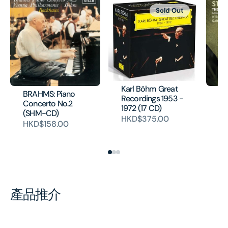
Sold Out
Karl Böhm Great
BRAHMS: Piano
J.
Recordings 1953 -
Concerto No.2
Bl
1972 (17 CD)
(SHM-CD)
Fa
HKD$375.00
Wa
HKD$158.00
H
產品推介