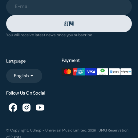
E-mail
訂閱
You will receive latest news once you subscribe
Payment
Language
English
Follow Us On Social
© Copyright,
UShop - Universal Music Limited
,
UMG Reservation
2026
of Rights