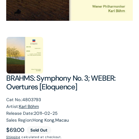
BRAHMS: Symphony No. 3; WEBER:
Overtures [Eloquence]
Cat No.:
4803793
Artist:
Karl Böhm
Release Date:
2011-02-25
Sales Region:
Hong Kong,Macau
Regular
$69.00
Sold Out
price
Shipping
calculated at checkout.