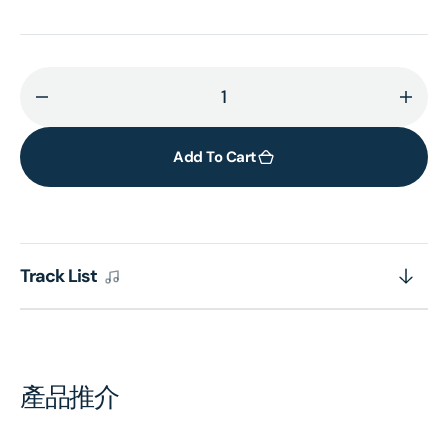
Decrease
Incr
quantity
quant
for
for
Add To Cart
MOZART:
MOZA
Piano
Pian
Concertos
Conc
Nos.
Nos.
Track List
13
13
&amp;
&amp
20;
20;
German
Ger
Dances
Danc
產品推介
[Eloquence]
[Elo