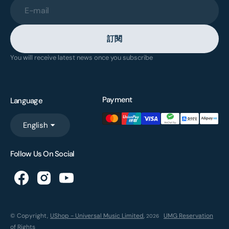
E-mail
訂閱
You will receive latest news once you subscribe
Payment
Language
English
Follow Us On Social
© Copyright,
UShop - Universal Music Limited
,
UMG Reservation
2026
of Rights