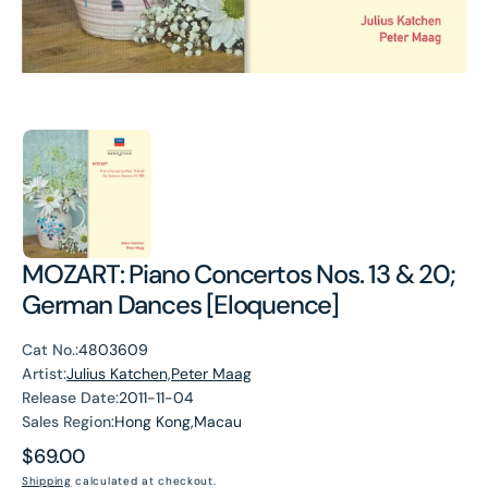
MOZART: Piano Concertos Nos. 13 & 20;
German Dances [Eloquence]
Cat No.:
4803609
Artist:
Julius Katchen,Peter Maag
Release Date:
2011-11-04
Sales Region:
Hong Kong,Macau
Regular
$69.00
price
Shipping
calculated at checkout.